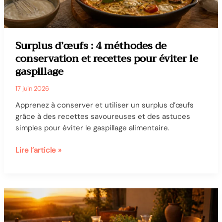
payer
?
Surplus d’œufs : 4 méthodes de
conservation et recettes pour éviter le
gaspillage
17 juin 2026
Apprenez à conserver et utiliser un surplus d’œufs
grâce à des recettes savoureuses et des astuces
simples pour éviter le gaspillage alimentaire.
Surplus
Lire l’article »
d’œufs
:
4
méthodes
de
conservation