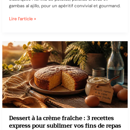
gambas al ajillo, pour un apéritif convivial et gourmand.
Recettes
Lire l’article »
de
tapas
espagnoles
:
3
classiques
indémodables
à
préparer
chez
soi
Dessert à la crème fraîche : 3 recettes
express pour sublimer vos fins de repas