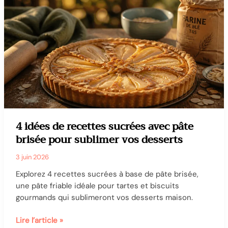
180°C,
20
minutes
et
les
astuces
pour
un
croustillant
parfait
4 idées de recettes sucrées avec pâte
brisée pour sublimer vos desserts
3 juin 2026
Explorez 4 recettes sucrées à base de pâte brisée,
une pâte friable idéale pour tartes et biscuits
gourmands qui sublimeront vos desserts maison.
4
Lire l’article »