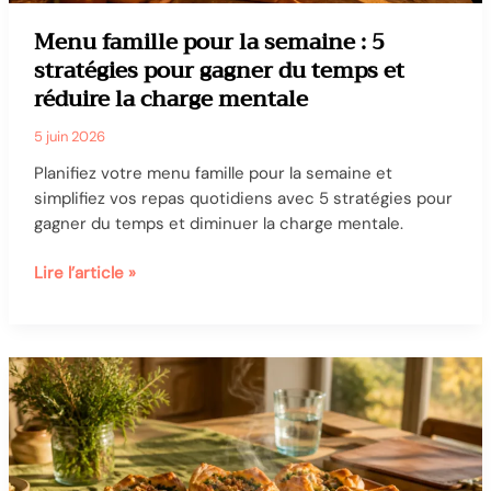
repas
Menu famille pour la semaine : 5
stratégies pour gagner du temps et
réduire la charge mentale
5 juin 2026
Planifiez votre menu famille pour la semaine et
simplifiez vos repas quotidiens avec 5 stratégies pour
gagner du temps et diminuer la charge mentale.
Menu
Lire l’article »
famille
pour
la
semaine
:
5
stratégies
pour