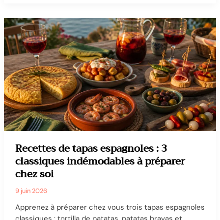
personnes
:
3
recettes
conviviales
et
la
méthode
pour
rester
en
cuisine
sans
Recettes de tapas espagnoles : 3
stress
classiques indémodables à préparer
chez soi
9 juin 2026
Apprenez à préparer chez vous trois tapas espagnoles
classiques : tortilla de patatas, patatas bravas et