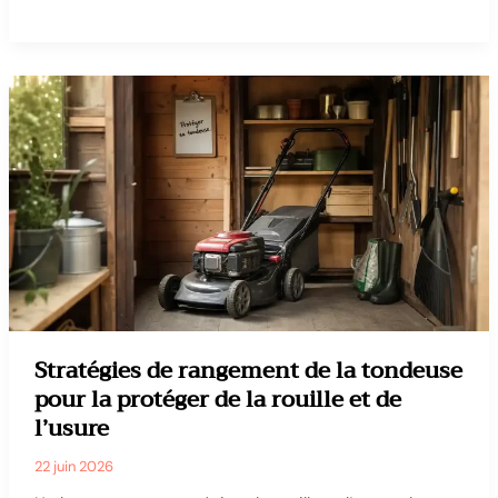
un
vêtement
vite
sans
sèche-
linge
:
enlever
l’eau,
faire
circuler
l’air
et
éviter
Stratégies de rangement de la tondeuse
les
pour la protéger de la rouille et de
faux
l’usure
bons
réflexes
22 juin 2026