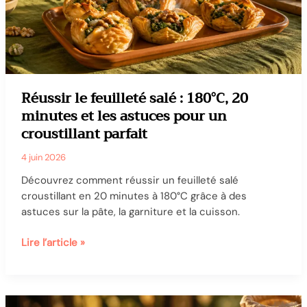
gagner
du
temps
et
réduire
la
Réussir le feuilleté salé : 180°C, 20
charge
minutes et les astuces pour un
mentale
croustillant parfait
4 juin 2026
Découvrez comment réussir un feuilleté salé
croustillant en 20 minutes à 180°C grâce à des
astuces sur la pâte, la garniture et la cuisson.
Réussir
Lire l’article »
le
feuilleté
salé
: