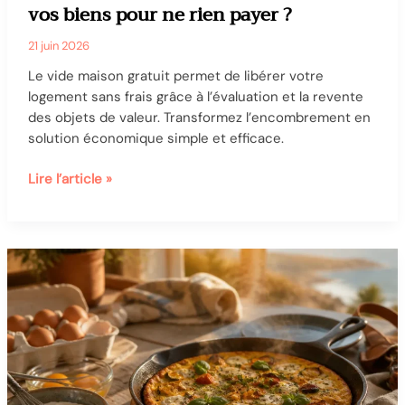
vos biens pour ne rien payer ?
21 juin 2026
Le vide maison gratuit permet de libérer votre
logement sans frais grâce à l’évaluation et la revente
des objets de valeur. Transformez l’encombrement en
solution économique simple et efficace.
Vide
Lire l’article »
maison
gratuit
:
comment
évaluer
vos
biens
pour
ne
rien