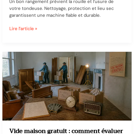
Un bon rangement prévient la rouille et l’usure de
votre tondeuse. Nettoyage, protection et lieu sec
garantissent une machine fiable et durable.
Stratégies
Lire l’article »
de
rangement
de
la
tondeuse
pour
la
protéger
de
la
rouille
et
de
l’usure
Vide maison gratuit : comment évaluer