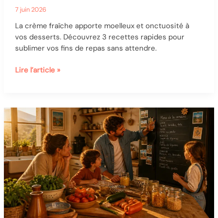
7 juin 2026
La crème fraîche apporte moelleux et onctuosité à
vos desserts. Découvrez 3 recettes rapides pour
sublimer vos fins de repas sans attendre.
Dessert
Lire l’article »
à
la
crème
fraîche
:
3
recettes
express
pour
sublimer
vos
fins
de