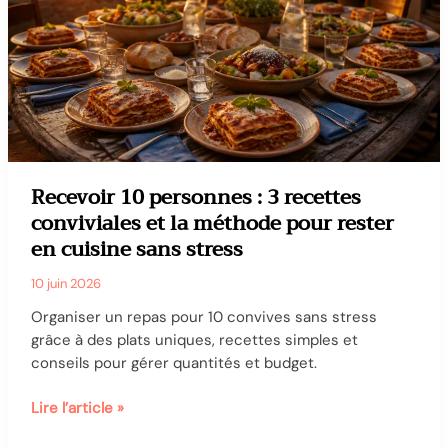
et
recettes
pour
éviter
le
gaspillage
Recevoir 10 personnes : 3 recettes
conviviales et la méthode pour rester
en cuisine sans stress
10 juin 2026
Organiser un repas pour 10 convives sans stress
grâce à des plats uniques, recettes simples et
conseils pour gérer quantités et budget.
Recevoir
Lire l’article »
10