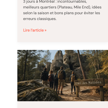
3 jours à Montréal : incontournables,
meilleurs quartiers (Plateau, Mile End), idées
selon la saison et bons plans pour éviter les
erreurs classiques.
Montréal
Lire l’article »
en
3
jours
:
quartiers,
saisons
et
bons
plans
pour
bien
choisir