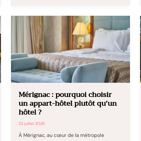
vols,
moustiques
et
ouragans,
les
risques
à
trier
avant
de
partir
Mérignac : pourquoi choisir
un appart-hôtel plutôt qu’un
hôtel ?
23 juillet 2026
À Mérignac, au cœur de la métropole