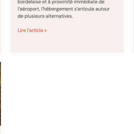
bordelaise et à proximité immédiate de
l’aéroport, l’hébergement s’articule autour
de plusieurs alternatives.
Mérignac
Lire l’article »
:
pourquoi
choisir
un
appart-
hôtel
plutôt
qu’un
hôtel
?