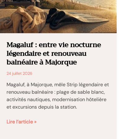
de
870
mètres,
commune
nouvelle
et
Magaluf : entre vie nocturne
séjour
légendaire et renouveau
nature
balnéaire à Majorque
près
de
24 juillet 2026
la
Suisse
Magaluf, à Majorque, mêle Strip légendaire et
renouveau balnéaire : plage de sable blanc,
activités nautiques, modernisation hôtelière
et excursions depuis la station.
Magaluf
Lire l’article »
:
entre