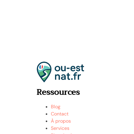
et
rochers
à
découvrir
Ressources
Blog
Contact
À propos
Services