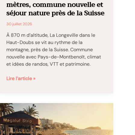
mètres, commune nouvelle et
séjour nature près de la Suisse
30 juillet 2026
À 870 m d’altitude, La Longeville dans le
Haut-Doubs se vit au rythme de la
montagne, près de la Suisse. Commune
nouvelle avec Pays-de-Montbenoît, climat
et idées de randos, VTT et patrimoine.
La
Lire l’article »
Longeville
dans
le
Haut-
Doubs
:
altitude