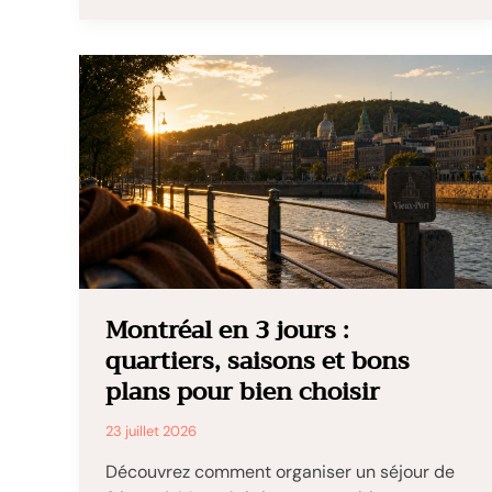
:
trois
volcans,
villages
mayas
et
traversées
en
lancha
Montréal en 3 jours :
quartiers, saisons et bons
plans pour bien choisir
23 juillet 2026
Découvrez comment organiser un séjour de