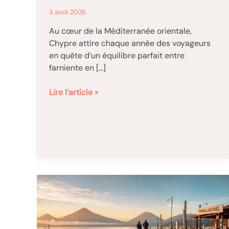
3 août 2026
Au cœur de la Méditerranée orientale,
Chypre attire chaque année des voyageurs
en quête d’un équilibre parfait entre
farniente en […]
Chypre
Lire l’article »
:
la
destination
idéale
entre
plages,
culture
et
nature