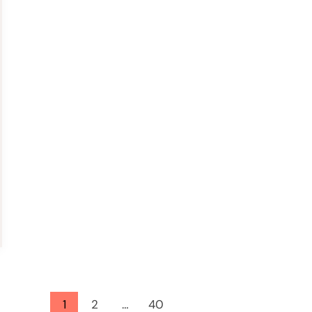
1
2
…
40