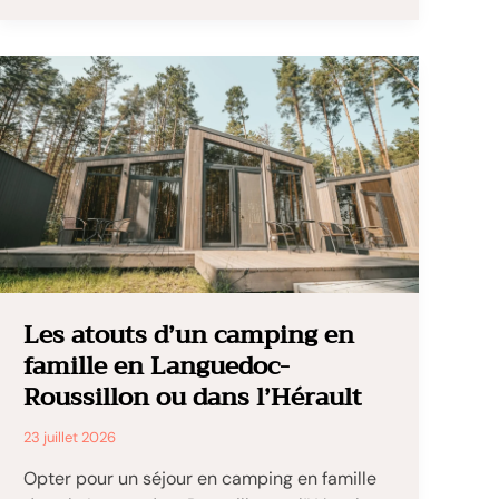
vie
nocturne
légendaire
et
renouveau
balnéaire
à
Majorque
Les atouts d’un camping en
famille en Languedoc-
Roussillon ou dans l’Hérault
23 juillet 2026
Opter pour un séjour en camping en famille