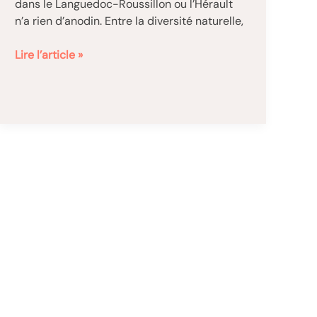
dans le Languedoc-Roussillon ou l’Hérault
n’a rien d’anodin. Entre la diversité naturelle,
Les
Lire l’article »
atouts
d’un
camping
en
famille
en
Languedoc-
Roussillon
ou
dans
l’Hérault