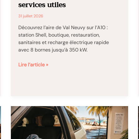
services utiles
31 juillet 2026
Découvrez l’aire de Val Neuvy sur l’A10 :
station Shell, boutique, restauration,
sanitaires et recharge électrique rapide
avec 8 bornes jusqu’à 350 kW.
Aire
Lire l’article »
de
Val
Neuvy
sur
l’A10
:
8
bornes
rapides,
Shell