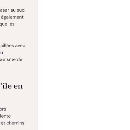
asar au sud,
z également
 que les
aillées avec
ou
ourisme de
’île en
ors
lente
e et chemins