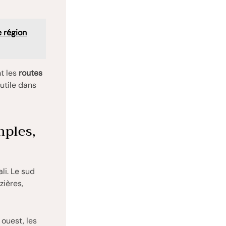
e région
nt les
routes
utile dans
mples,
li. Le sud
zières,
ouest, les