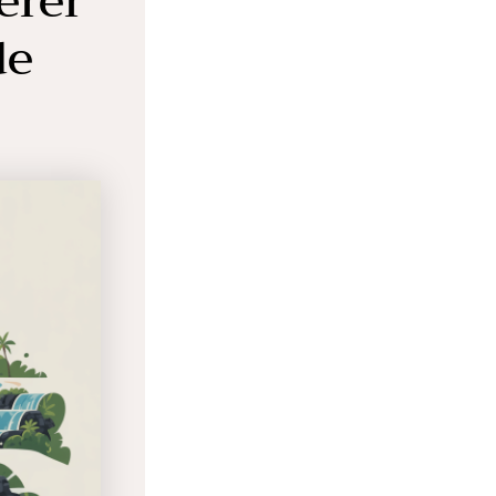
érer
de