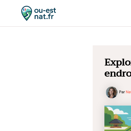
Aller
au
contenu
Explor
endro
Par
Na