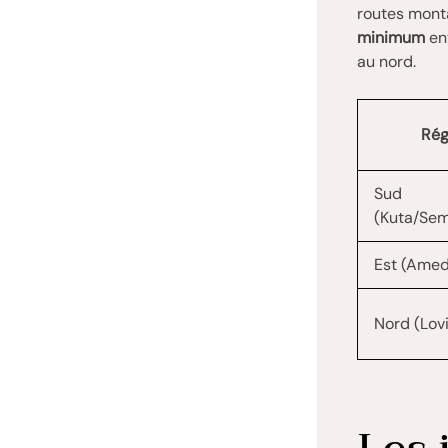
routes mont
minimum
ent
au nord.
Rég
Sud
(Kuta/Sem
Est (Amed
Nord (Lov