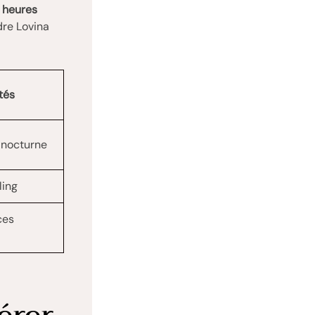
 heures
dre Lovina
tés
e nocturne
ling
ces