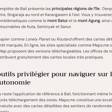
omplète de Bali présente les
principales régions de l’île
: Denp
re, Singaraja au nord et Karangasem à l’est. Vous y trouvere
 emblématiques comme le
mont Batur
et le
mont Agung
, ainsi
tournables de Kuta, Seminyak et Sanur.
 papier comme
Lonely Planet
ou
Routard
offrent des cartes dét
érêt marqués. En ligne, les sites spécialisés comme Maps.me 
ap proposent des versions téléchargeables. Les offices de t
tribuent gratuitement des cartes locales très pratiques.
utils privilégier pour naviguer sur l
autonomie
reste l’application de référence à Bali, fonctionnant même h
près téléchargement des zones. Maps.me constitue une excel
gratuite avec des cartes détaillées des sentiers de randonné
entés.