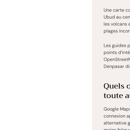
Une carte c
Ubud au cent
les volcans
plages incon
Les guides
points d’int
OpenStreetM
Denpasar dis
Quels o
toute 
Google Maps 
connexion a
alternative 
moins fréqu