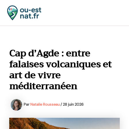
Aller
au
contenu
MAI
MEN
Cap d’Agde : entre
falaises volcaniques et
art de vivre
méditerranéen
Par
Natalie Rousseau
/
28 juin 2026