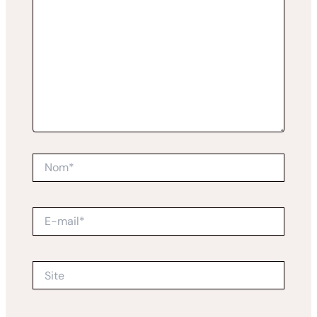
Nom*
E-
mail*
Site