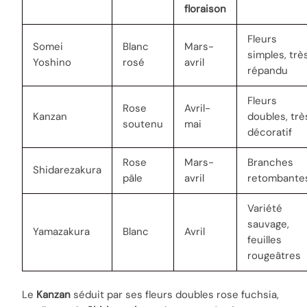
floraison
Fleurs
Somei
Blanc
Mars-
simples, trè
Yoshino
rosé
avril
répandu
Fleurs
Rose
Avril-
Kanzan
doubles, trè
soutenu
mai
décoratif
Rose
Mars-
Branches
Shidarezakura
pâle
avril
retombante
Variété
sauvage,
Yamazakura
Blanc
Avril
feuilles
rougeâtres
Le
Kanzan
séduit par ses fleurs doubles rose fuchsia,