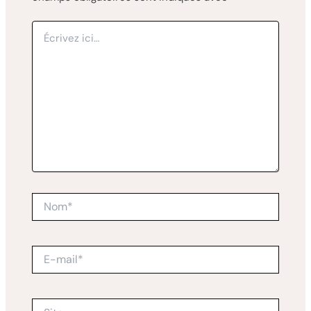
Écrivez
ici…
Nom*
E-
mail*
Site