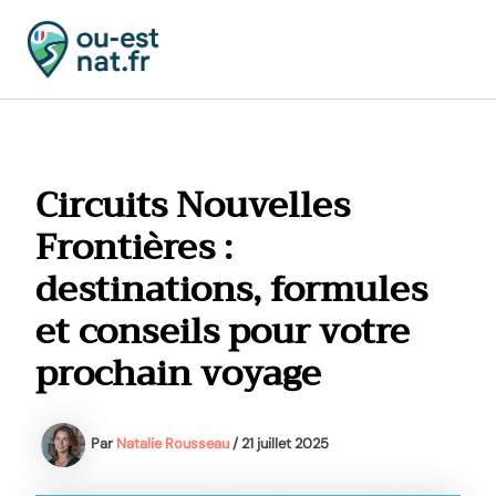
Aller
au
contenu
MAI
MEN
Circuits Nouvelles
Frontières :
destinations, formules
et conseils pour votre
prochain voyage
Par
Natalie Rousseau
/
21 juillet 2025