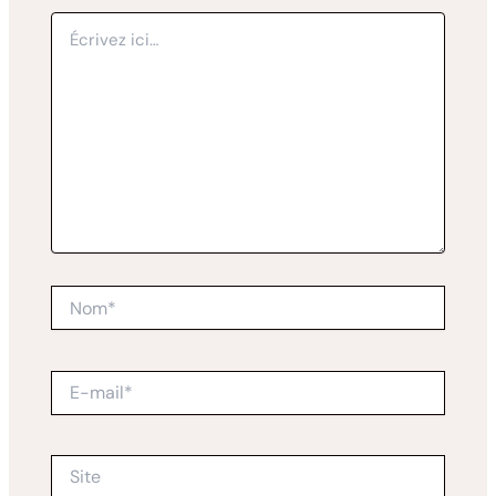
Écrivez
ici…
Nom*
E-
mail*
Site