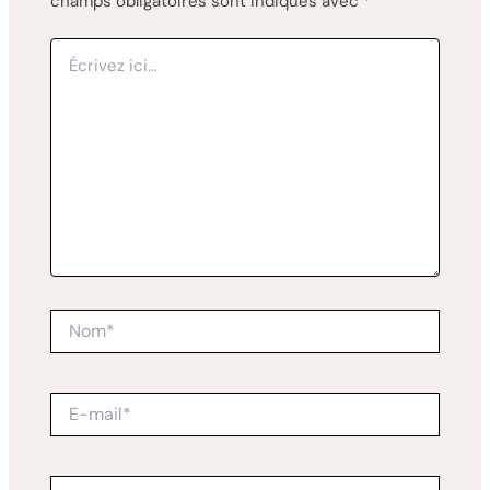
champs obligatoires sont indiqués avec
*
Écrivez
ici…
Nom*
E-
mail*
Site