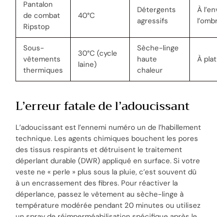
Pantalon
Détergents
À l’en
de combat
40°C
agressifs
l’omb
Ripstop
Sous-
Sèche-linge
30°C (cycle
vêtements
haute
À plat
laine)
thermiques
chaleur
L’erreur fatale de l’adoucissant
L’adoucissant est l’ennemi numéro un de l’habillement
technique. Les agents chimiques bouchent les pores
des tissus respirants et détruisent le traitement
déperlant durable (DWR) appliqué en surface. Si votre
veste ne « perle » plus sous la pluie, c’est souvent dû
à un encrassement des fibres. Pour réactiver la
déperlance, passez le vêtement au sèche-linge à
température modérée pendant 20 minutes ou utilisez
un spray de réimperméabilisation spécifique après le