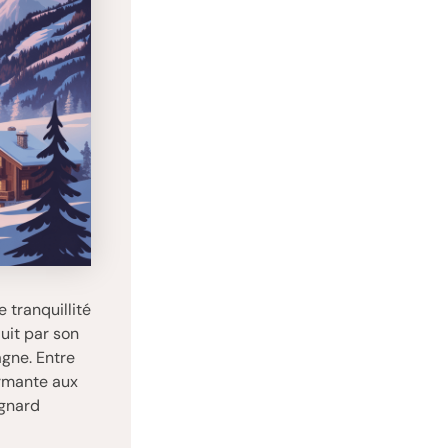
 tranquillité
uit par son
agne. Entre
armante aux
agnard