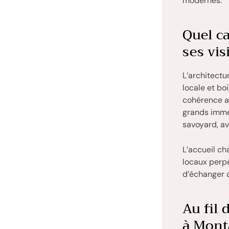
modernes.
Quel ca
ses vis
L’architectu
locale et bo
cohérence a
grands imme
savoyard, av
L’accueil ch
locaux perpé
d’échanger a
Au fil 
à Mont