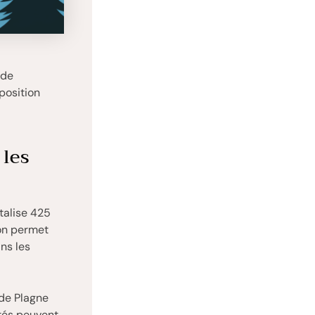
 de
 position
 les
talise 425
ion permet
ns les
 de Plagne
tés peuvent