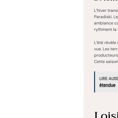
L’hiver tran
Paradiski. L
ambiance co
rythment la v
L’été révèle
vue. Les ter
producteurs
Cette saison
LIRE AUSS
étendue
Lois