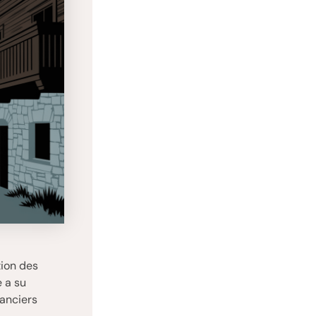
tion des
e a su
canciers