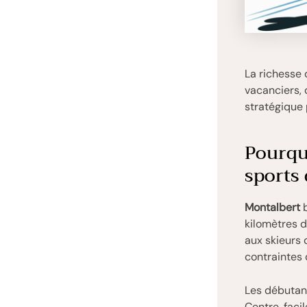
La richesse 
vacanciers, 
stratégique 
Pourquo
sports 
Montalbert
b
kilomètres d
aux skieurs 
contraintes
Les débutan
Centre, fac