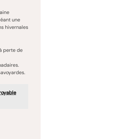
maine
réant une
s hivernales
 à perte de
adaires.
savoyardes.
croyable