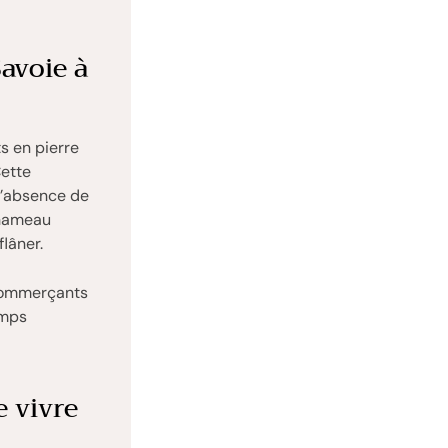
Savoie à
ts en pierre
Cette
l’absence de
 hameau
flâner.
 commerçants
emps
e vivre