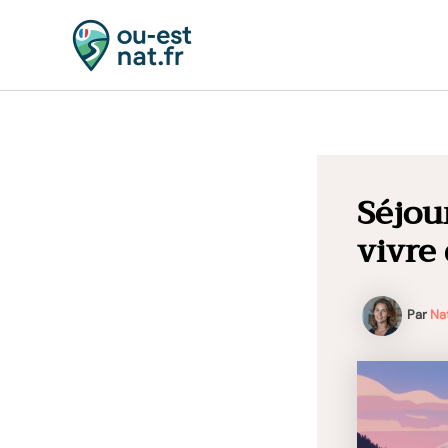
Aller
au
contenu
Séjou
vivre
Par
Na