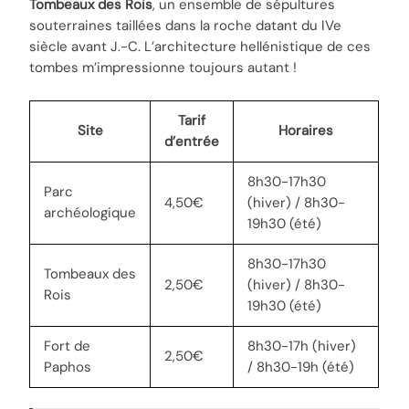
Tombeaux des Rois
, un ensemble de sépultures
souterraines taillées dans la roche datant du IVe
siècle avant J.-C. L’architecture hellénistique de ces
tombes m’impressionne toujours autant !
Tarif
Site
Horaires
d’entrée
8h30-17h30
Parc
4,50€
(hiver) / 8h30-
archéologique
19h30 (été)
8h30-17h30
Tombeaux des
2,50€
(hiver) / 8h30-
Rois
19h30 (été)
Fort de
8h30-17h (hiver)
2,50€
Paphos
/ 8h30-19h (été)