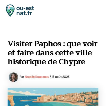
Aller
au
contenu
MAI
MEN
Visiter Paphos : que voir
et faire dans cette ville
historique de Chypre
Par
Natalie Rousseau
/
13 août 2025