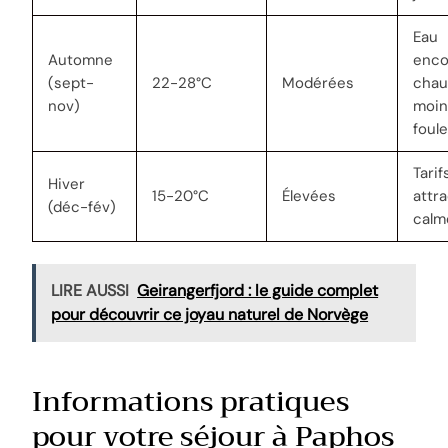
Eau
Automne
enco
(sept-
22-28°C
Modérées
chau
nov)
moin
foul
Tarif
Hiver
15-20°C
Élevées
attra
(déc-fév)
calm
LIRE AUSSI
Geirangerfjord : le guide complet
pour découvrir ce joyau naturel de Norvège
Informations pratiques
pour votre séjour à Paphos