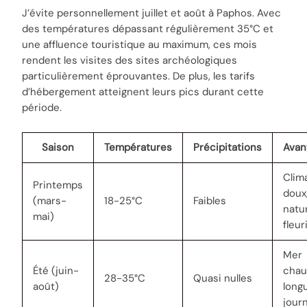
J’évite personnellement juillet et août à Paphos. Avec
des températures dépassant régulièrement 35°C et
une affluence touristique au maximum, ces mois
rendent les visites des sites archéologiques
particulièrement éprouvantes. De plus, les tarifs
d’hébergement atteignent leurs pics durant cette
période.
Saison
Températures
Précipitations
Avan
Clim
Printemps
doux
(mars-
18-25°C
Faibles
natu
mai)
fleur
Mer
Été (juin-
chau
28-35°C
Quasi nulles
août)
long
jour