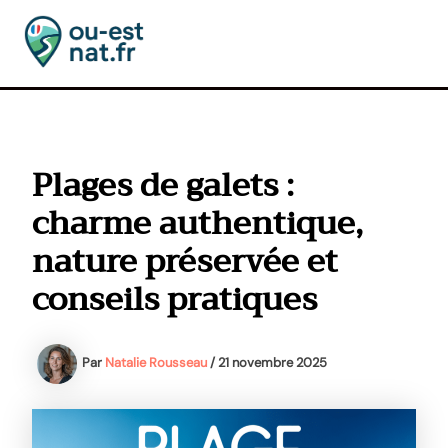
Aller
au
contenu
MAI
MEN
Plages de galets :
charme authentique,
nature préservée et
conseils pratiques
Par
Natalie Rousseau
/
21 novembre 2025