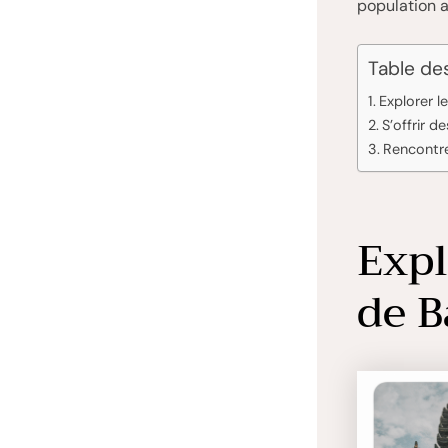
population a
Table de
Explorer l
S’offrir d
Rencontrer
Expl
de B