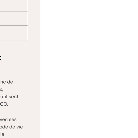
t
:
anc de
x,
utilisent
SCO.
avec ses
ode de vie
la