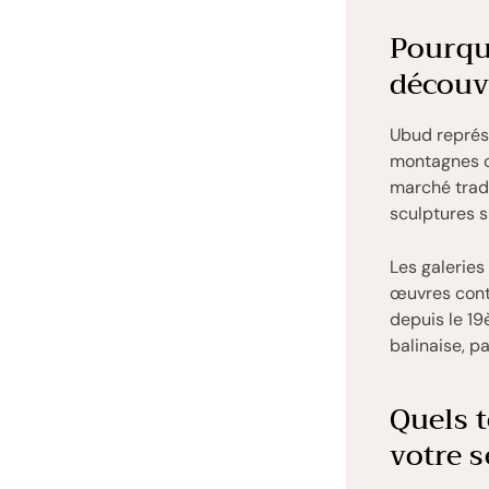
Pourqu
découvr
Ubud représe
montagnes c
marché tradi
sculptures su
Les galeries
œuvres con
depuis le 19
balinaise, p
Quels 
votre s