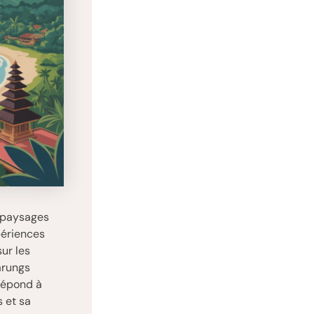
, paysages
périences
ur les
arungs
 répond à
s et sa