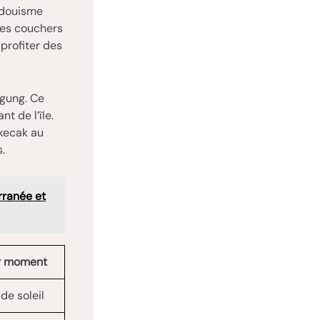
ndouisme
des couchers
 profiter des
Agung. Ce
t de l’île.
kecak au
.
rranée et
ur moment
de soleil