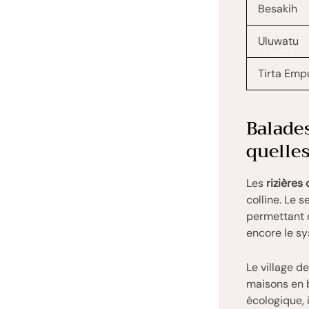
Besakih
Uluwatu
Tirta Emp
Balades
quelles
Les
rizières
colline. Le 
permettant d
encore le s
Le village d
maisons en 
écologique, 