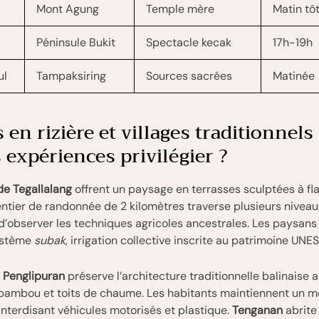
Mont Agung
Temple mère
Matin tô
Péninsule Bukit
Spectacle kecak
17h-19h
ul
Tampaksiring
Sources sacrées
Matinée
 en rizière et villages traditionnels 
 expériences privilégier ?
 de Tegallalang
offrent un paysage en terrasses sculptées à fl
sentier de randonnée de 2 kilomètres traverse plusieurs niveau
’observer les techniques agricoles ancestrales. Les paysans 
ystème
subak
, irrigation collective inscrite au patrimoine UNE
e
Penglipuran
préserve l’architecture traditionnelle balinaise 
bambou et toits de chaume. Les habitants maintiennent un m
interdisant véhicules motorisés et plastique.
Tenganan
abrite 