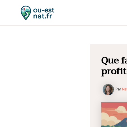
Aller
au
contenu
Que fa
profi
Par
Na