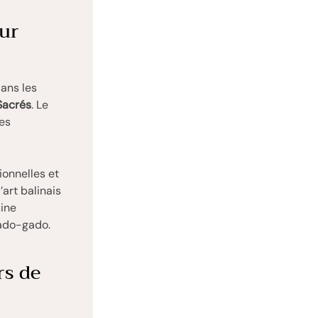
our
dans les
Sacrés
. Le
ses
ionnelles et
’art balinais
sine
gado-gado.
rs de