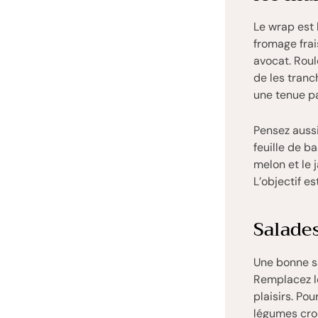
Le wrap est 
fromage frai
avocat. Roul
de les tranc
une tenue pa
Pensez aussi
feuille de b
melon et le 
L’objectif e
Salades
Une bonne sal
Remplacez l
plaisirs. Po
légumes cro