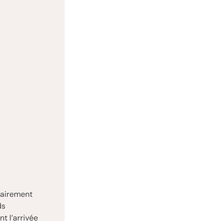
trairement
ds
t l’arrivée