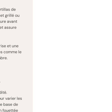
tillas de
t grillé ou
eure avant
et assure
rise et une
ces comme le
mbre.
s
ité.
ur varier les
ne base de
n fouettée