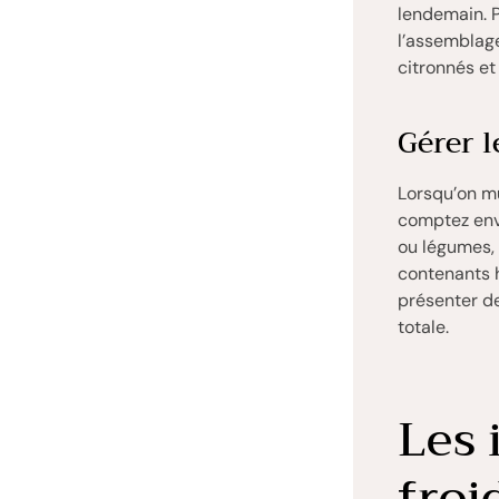
lendemain. P
l’assemblage
citronnés et 
Gérer l
Lorsqu’on mu
comptez en
ou légumes, 
contenants h
présenter de
totale.
Les 
froi