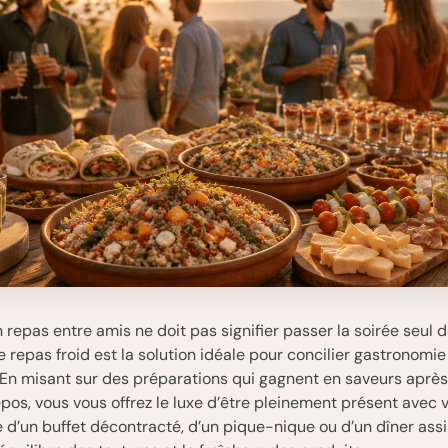
 repas entre amis ne doit pas signifier passer la soirée seul d
e repas froid est la solution idéale pour concilier gastronomie
. En misant sur des préparations qui gagnent en saveurs aprè
pos, vous vous offrez le luxe d’être pleinement présent avec v
se d’un buffet décontracté, d’un pique-nique ou d’un dîner assis