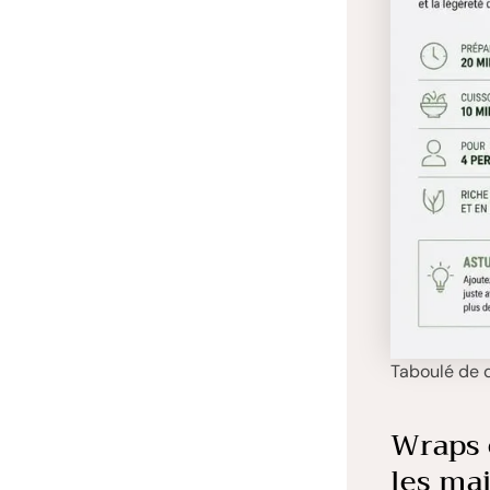
Taboulé de q
Wraps e
les ma