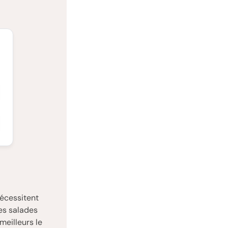
nécessitent
nes salades
meilleurs le