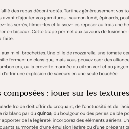
l’allié des repas décontractés. Tartinez généreusement vos tor
s avant d’ajouter vos garnitures : saumon fumé, épinards, poule
ez-les serrés, filmez-les et laissez-les reposer au frais une h
her en biseaux. Cette étape permet aux saveurs de fusionner 
rfaite.
 aux mini-brochettes. Une bille de mozzarella, une tomate ce
asilic forment un classique, mais vous pouvez oser des allian
jambon cru, ou la crevette marinée au citron vert et au ginge
st d’offrir une explosion de saveurs en une seule bouchée.
 composées : jouer sur les texture
ade froide doit offrir du croquant, de l’onctuosité et de l’acid
e riz blanc par du
quinoa
, du boulgour ou des perles de blé po
ur apporter de la légèreté, incorporez des éléments aériens. U
quants surmontée d’une émulsion légère ou d’une préparatio