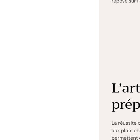
repose sur l
L’ar
prép
La réussite 
aux plats ch
permettent d