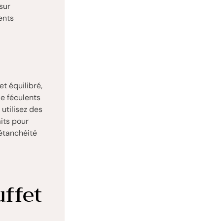
sur
ents
et équilibré,
de féculents
utilisez des
its pour
 étanchéité
ffet