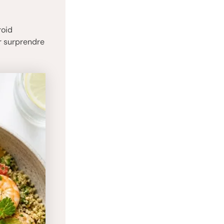
roid
r surprendre