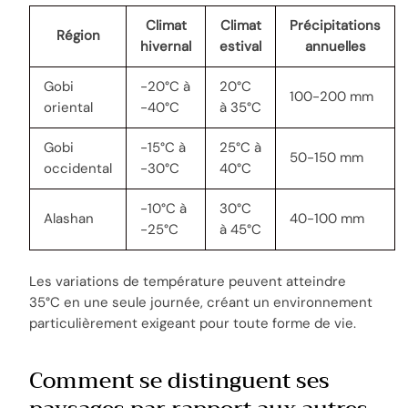
Climat
Climat
Précipitations
Région
hivernal
estival
annuelles
Gobi
-20°C à
20°C
100-200 mm
oriental
-40°C
à 35°C
Gobi
-15°C à
25°C à
50-150 mm
occidental
-30°C
40°C
-10°C à
30°C
Alashan
40-100 mm
-25°C
à 45°C
Les variations de température peuvent atteindre
35°C en une seule journée, créant un environnement
particulièrement exigeant pour toute forme de vie.
Comment se distinguent ses