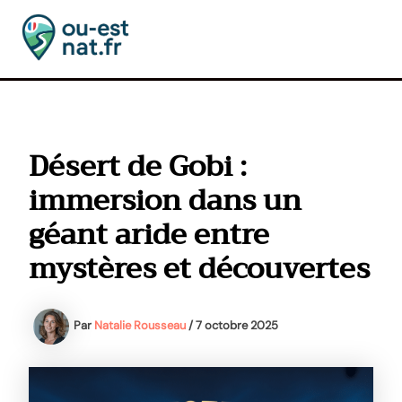
Aller
au
contenu
MAI
MEN
Désert de Gobi :
immersion dans un
géant aride entre
mystères et découvertes
Par
Natalie Rousseau
/
7 octobre 2025