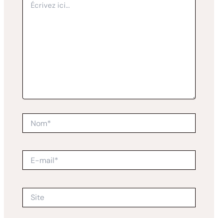
ici…
Nom*
E-
mail*
Site