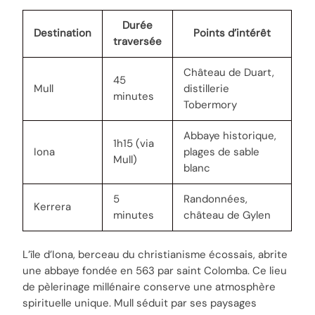
Durée
Destination
Points d’intérêt
traversée
Château de Duart,
45
Mull
distillerie
minutes
Tobermory
Abbaye historique,
1h15 (via
Iona
plages de sable
Mull)
blanc
5
Randonnées,
Kerrera
minutes
château de Gylen
L’île d’Iona, berceau du christianisme écossais, abrite
une abbaye fondée en 563 par saint Colomba. Ce lieu
de pèlerinage millénaire conserve une atmosphère
spirituelle unique. Mull séduit par ses paysages