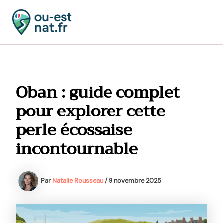
Aller
au
contenu
MAI
MEN
Oban : guide complet
pour explorer cette
perle écossaise
incontournable
Par
Natalie Rousseau
/
9 novembre 2025