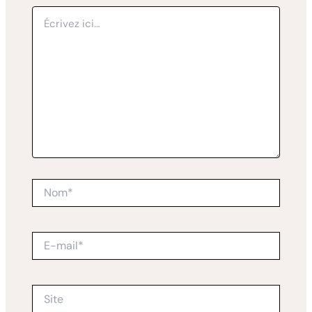
Écrivez
ici…
Nom*
E-
mail*
Site