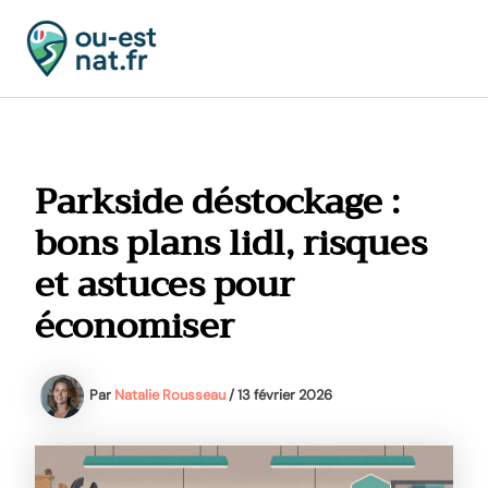
Aller
au
contenu
MAI
MEN
Parkside déstockage :
bons plans lidl, risques
et astuces pour
économiser
Par
Natalie Rousseau
/
13 février 2026