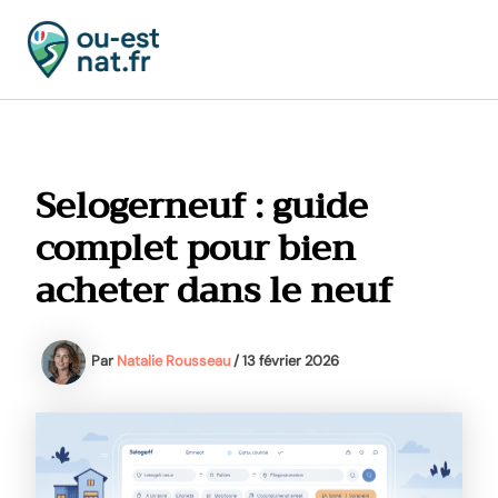
Aller
au
contenu
MAI
MEN
Selogerneuf : guide
complet pour bien
acheter dans le neuf
Par
Natalie Rousseau
/
13 février 2026