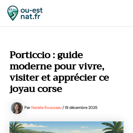
Aller
au
contenu
MAI
MEN
Porticcio : guide
moderne pour vivre,
visiter et apprécier ce
joyau corse
Par
Natalie Rousseau
/
19 décembre 2025