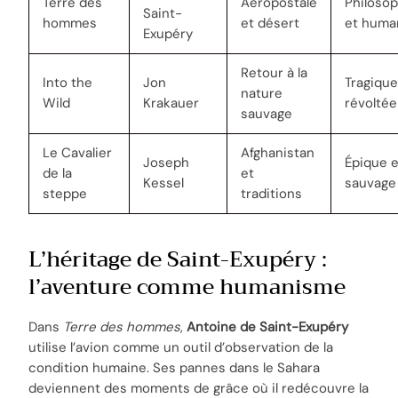
Terre des
Aéropostale
Philoso
Saint-
hommes
et désert
et huma
Exupéry
Retour à la
Into the
Jon
Tragique
nature
Wild
Krakauer
révoltée
sauvage
Le Cavalier
Afghanistan
Joseph
Épique e
de la
et
Kessel
sauvage
steppe
traditions
L’héritage de Saint-Exupéry :
l’aventure comme humanisme
Dans
Terre des hommes
,
Antoine de Saint-Exupéry
utilise l’avion comme un outil d’observation de la
condition humaine. Ses pannes dans le Sahara
deviennent des moments de grâce où il redécouvre la