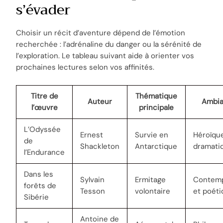
s’évader
Choisir un récit d’aventure dépend de l’émotion
recherchée : l’adrénaline du danger ou la sérénité de
l’exploration. Le tableau suivant aide à orienter vos
prochaines lectures selon vos affinités.
Titre de
Thématique
Auteur
Ambi
l’œuvre
principale
L’Odyssée
Ernest
Survie en
Héroïqu
de
Shackleton
Antarctique
dramati
l’Endurance
Dans les
Sylvain
Ermitage
Contemp
forêts de
Tesson
volontaire
et poét
Sibérie
Antoine de