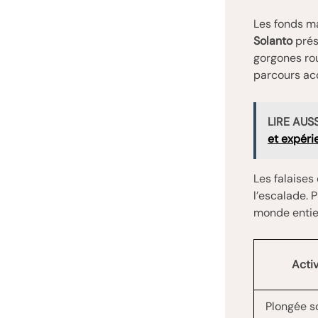
Les fonds ma
Solanto
prés
gorgones ro
parcours acc
LIRE AUSS
et expéri
Les falaises
l’escalade. 
monde entier
Activ
Plongée s