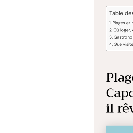
Table de
Plages et 
Où loger,
Gastrono
Que visit
Plag
Capo
il rê