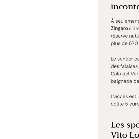
incont
À seulement 
Zingaro
s’ét
réserve natu
plus de 670
Le sentier c
des falaises
Cala del Var
baignade da
L’accès est 
coûte 5 euro
Les spo
Vito L