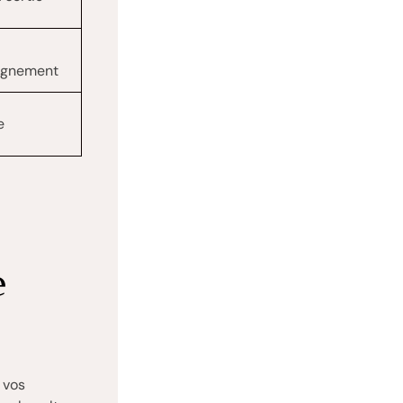
agnement
e
e
 vos