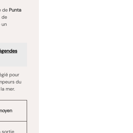
te de
Punta
s de
e un
légendes
égié pour
rimpeurs du
 la mer.
 moyen
 sortie