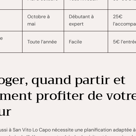
Octobre à
Débutant à
25€
mai
expert
l’accomp
e
Toute l’année
Facile
5€ l’entré
oger, quand partir et
ent profiter de votr
ur
ussi à San Vito Lo Capo nécessite une planification adaptée à