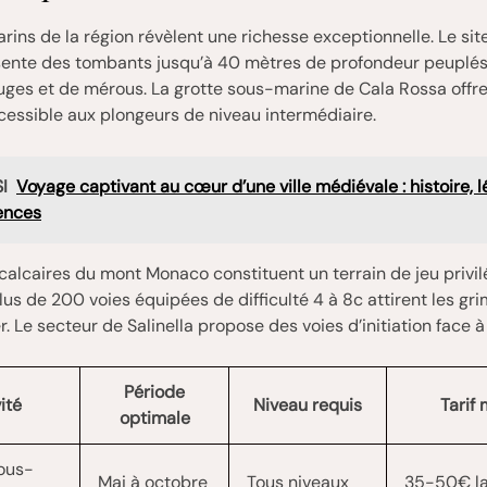
rins de la région révèlent une richesse exceptionnelle. Le si
ente des tombants jusqu’à 40 mètres de profondeur peuplé
uges et de mérous. La grotte sous-marine de Cala Rossa offr
essible aux plongeurs de niveau intermédiaire.
I
Voyage captivant au cœur d’une ville médiévale : histoire, 
ences
 calcaires du mont Monaco constituent un terrain de jeu privil
Plus de 200 voies équipées de difficulté 4 à 8c attirent les g
. Le secteur de Salinella propose des voies d’initiation face à
Période
ité
Niveau requis
Tarif
optimale
ous-
Mai à octobre
Tous niveaux
35-50€ la