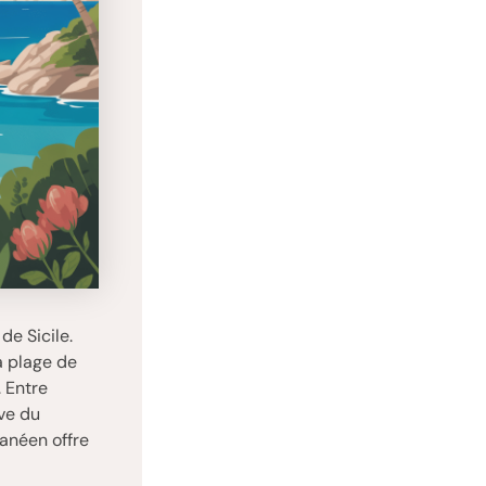
de Sicile.
a plage de
. Entre
rve du
ranéen offre