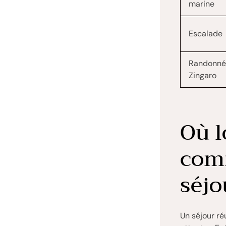
marine
Escalade
Randonné
Zingaro
Où l
comm
séjo
Un séjour ré