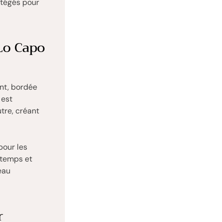
otégés pour
 Lo Capo
nt, bordée
 est
tre, créant
pour les
ntemps et
eau
r