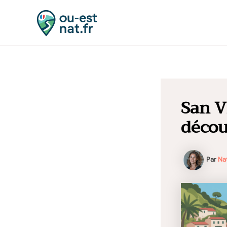
Aller
au
contenu
San V
découv
Par
Na