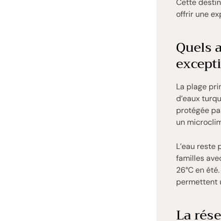
Cette desti
offrir une e
Quels a
except
La plage pri
d’eaux turqu
protégée par
un microclim
L’eau reste 
familles ave
26°C en été.
permettent u
La rése