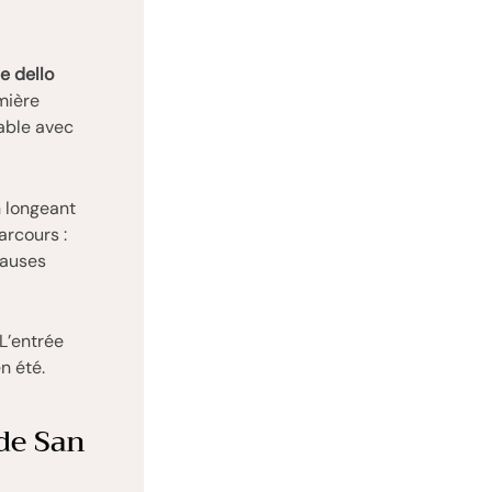
e dello
mière
uable avec
n longeant
arcours :
pauses
 L’entrée
n été.
 de San