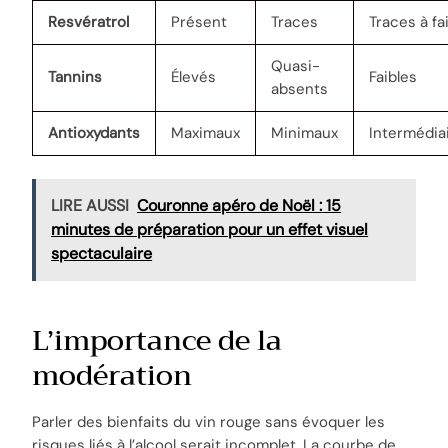
Resvératrol
Présent
Traces
Traces à fa
Quasi-
Tannins
Élevés
Faibles
absents
Antioxydants
Maximaux
Minimaux
Intermédia
LIRE AUSSI
Couronne apéro de Noël : 15
minutes de préparation pour un effet visuel
spectaculaire
L’importance de la
modération
Parler des bienfaits du vin rouge sans évoquer les
risques liés à l’alcool serait incomplet. La courbe de