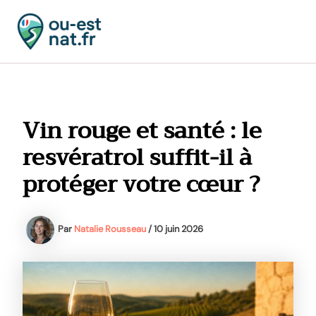
Aller
au
contenu
MAI
MEN
Vin rouge et santé : le
resvératrol suffit-il à
protéger votre cœur ?
Par
Natalie Rousseau
/
10 juin 2026