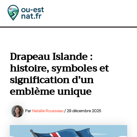
Aller
au
contenu
MAI
MEN
Drapeau Islande :
histoire, symboles et
signification d’un
emblème unique
Par
Natalie Rousseau
/
29 décembre 2025